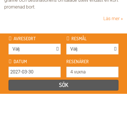
granne och destinationens omtalade uteliv endast en kort
promenad bort.
Läs mer