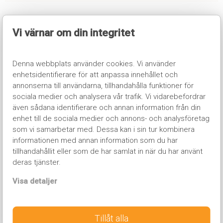
Hotell
Vi värnar om din integritet
Denna webbplats använder cookies. Vi använder
★
★
★
enhetsidentifierare för att anpassa innehållet och
Pambos Napa Rocks
annonserna till användarna, tillhandahålla funktioner för
sociala medier och analysera vår trafik. Vi vidarebefordrar
Hotell Pambos Napa Rocks är ett populärt och livligt
även sådana identifierare och annan information från din
ungdomshotell mitt i centrum med närhet till nattklubbar
enhet till de sociala medier och annons- och analysföretag
och restauranger. Här bor du i händelsernas centrum med
som vi samarbetar med. Dessa kan i sin tur kombinera
Ayia Napas pulserande nattliv som närmaste granne.
informationen med annan information som du har
Hotellet är perfekt för dig som är värdesätter ett
tillhandahållit eller som de har samlat in när du har använt
enastående läge och livligt poolområde.
deras tjänster.
Läs mer
Visa detaljer
Tillåt alla