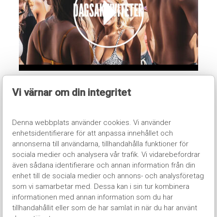
DAGSAKTIVITETER
Vi värnar om din integritet
Ett populärt event som erbjuds en gång per vecka där det bjuds
specialpriser, spex och sköna aktiviteter på varje bar. (Ingår i
Stora paketet)
Denna webbplats använder cookies. Vi använder
enhetsidentifierare för att anpassa innehållet och
annonserna till användarna, tillhandahålla funktioner för
sociala medier och analysera vår trafik. Vi vidarebefordrar
även sådana identifierare och annan information från din
enhet till de sociala medier och annons- och analysföretag
som vi samarbetar med. Dessa kan i sin tur kombinera
informationen med annan information som du har
tillhandahållit eller som de har samlat in när du har använt