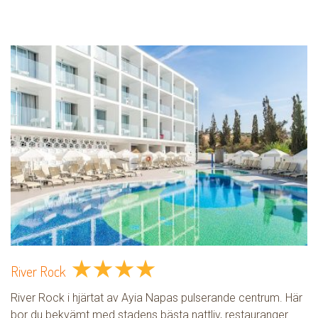
★
★
★
★
River Rock
River Rock i hjärtat av Ayia Napas pulserande centrum. Här
bor du bekvämt med stadens bästa nattliv, restauranger