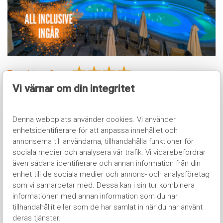
★
★
★
★
Tasia Maris Oasis
Vi värnar om din integritet
Tasia Maris Oasis placerar dig mitt i händelsernas centrum
på ett nyrenoverat och elegant hotell, med stranden och
det livliga nattlivet i Ayia Napa bara en kort promenad bort.
Denna webbplats använder cookies. Vi använder
Här har du med andra ord alla förutsättningar för en lyckad
enhetsidentifierare för att anpassa innehållet och
och minnesvärd semester.
annonserna till användarna, tillhandahålla funktioner för
sociala medier och analysera vår trafik. Vi vidarebefordrar
Läs mer
även sådana identifierare och annan information från din
enhet till de sociala medier och annons- och analysföretag
som vi samarbetar med. Dessa kan i sin tur kombinera
informationen med annan information som du har
tillhandahållit eller som de har samlat in när du har använt
deras tjänster.