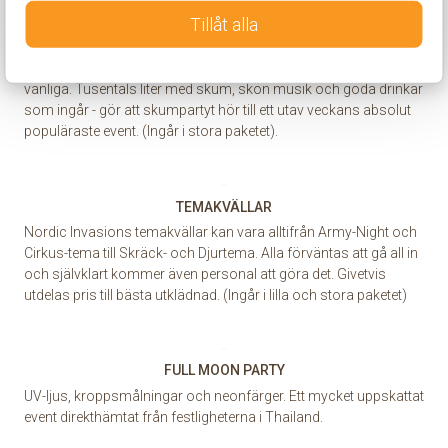
Tillåt alla
SKUMPARTY
Nordic Invasions skumparty i Magaluf är någonting utöver det
vanliga. Tusentals liter med skum, skön musik och goda drinkar
som ingår - gör att skumpartyt hör till ett utav veckans absolut
populäraste event. (Ingår i stora paketet).
TEMAKVÄLLAR
Nordic Invasions temakvällar kan vara alltifrån Army-Night och
Cirkus-tema till Skräck- och Djurtema. Alla förväntas att gå all in
och självklart kommer även personal att göra det. Givetvis
utdelas pris till bästa utklädnad. (Ingår i lilla och stora paketet)
FULL MOON PARTY
UV-ljus, kroppsmålningar och neonfärger. Ett mycket uppskattat
event direkthämtat från festligheterna i Thailand.