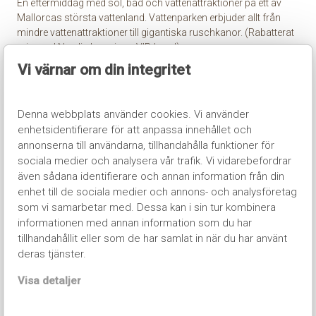
En eftermiddag med sol, bad och vattenattraktioner på ett av
Mallorcas största vattenland. Vattenparken erbjuder allt från
mindre vattenattraktioner till gigantiska ruschkanor. (Rabatterat
pris med Nordic Invasions VIP-band)
Vi värnar om din integritet
DAGSAKTIVITETER
Denna webbplats använder cookies. Vi använder
På dagarna under din Studentresa ges möjlighet att delta på
enhetsidentifierare för att anpassa innehållet och
olika strandaktiviteter där beachvolleyboll är den vanligaste.
annonserna till användarna, tillhandahålla funktioner för
Beachvolleybollen är en eftermiddagsturnering med 4-5
sociala medier och analysera vår trafik. Vi vidarebefordrar
personer per lag där det vinnande laget belönas med sköna
även sådana identifierare och annan information från din
priser. (Gratis för alla som reser med Nordic Invasion)
enhet till de sociala medier och annons- och analysföretag
som vi samarbetar med. Dessa kan i sin tur kombinera
informationen med annan information som du har
NORDIC INVASION-BÅTEN
tillhandahållit eller som de har samlat in när du har använt
Nordic Invasion-båten i Magaluf är ett måste under resan. Vi
deras tjänster.
beger oss ut på havet en eftermiddag för sol, bad, tävlingar och
massa fest. Eventet ses allt som oftast som veckans
Visa detaljer
höjdpunkt. (Ingår i Stora paketet)