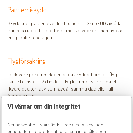
Pandemiskydd
Skyddar dig vid en eventuell pandemi. Skulle UD avråda
från resa utgår full återbetalning två veckor innan avresa
enligt paketreselagen.
Flygförsäkring
Tack vare paketreselagen är du skyddad om ditt flyg
skulle bli inställt. Vid inställt flyg kommer vi erbjuda ett
likvärdigt alternativ som avgår samma dag eller full
återbetalning.
Vi värnar om din integritet
Statlig resegaranti
Denna webbplats använder cookies. Vi använder
enhetsidentifierare för att anpassa innehållet och
Nordic Invasion innehar statlig resegaranti ställd hos