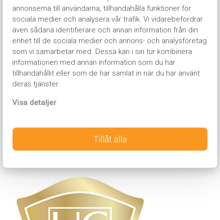
annonserna till användarna, tillhandahålla funktioner för
Kammarkollegiet. Detta skyddar dig som resenär mot
sociala medier och analysera vår trafik. Vi vidarebefordrar
eventuell konkurs. Med resegarantin är resenären
även sådana identifierare och annan information från din
garanterad full återbetalning vid oförutsedda händelser
enhet till de sociala medier och annons- och analysföretag
eller eventuell konkurs. Det betyder att du kan känna dig
som vi samarbetar med. Dessa kan i sin tur kombinera
trygg att åka med oss på Nordic Invasion.
informationen med annan information som du har
tillhandahållit eller som de har samlat in när du har använt
deras tjänster.
Högsta kreditvärdighet
Visa detaljer
Vi har många framgångsrika säsonger bakom oss vilket
bidragit till att har högsta möjliga kreditvärdighet hos UC
Tillåt alla
vilket är UC GULD.