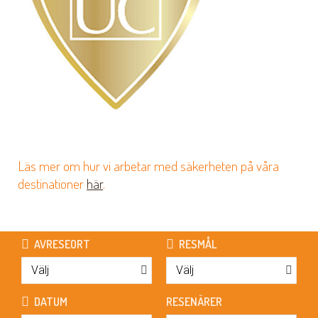
Läs mer om hur vi arbetar med säkerheten på våra
destinationer
här
.