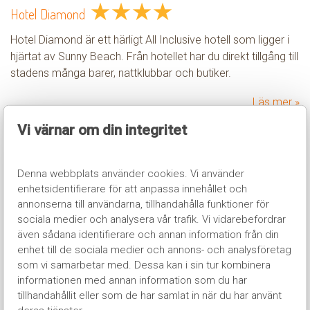
★
★
★
★
Hotel Diamond
Hotel Diamond är ett härligt All Inclusive hotell som ligger i
hjärtat av Sunny Beach. Från hotellet har du direkt tillgång till
stadens många barer, nattklubbar och butiker.
Läs mer
Vi värnar om din integritet
Denna webbplats använder cookies. Vi använder
★
★
★
★
enhetsidentifierare för att anpassa innehållet och
Izola Paradise
annonserna till användarna, tillhandahålla funktioner för
sociala medier och analysera vår trafik. Vi vidarebefordrar
Hotell Izola Paradise - Det ultimata ungdomshotellet i
även sådana identifierare och annan information från din
hjärtat av Sunny Beach! Här bor du i ett centralt läge med
enhet till de sociala medier och annons- och analysföretag
närhet till allt som Sunny Beach har att erbjuda. En kortare
som vi samarbetar med. Dessa kan i sin tur kombinera
promenad från hotellet hittar du såväl Sunny Beachs 6 km
informationen med annan information som du har
långa sandstrand som den livliga bargatan Flower Street
tillhandahållit eller som de har samlat in när du har använt
där du hittar barer och nattklubbar av högsta klass.