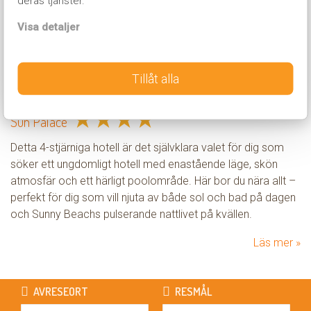
deras tjänster.
Läs mer
Visa detaljer
Tillåt alla
★
★
★
★
Sun Palace
Detta 4-stjärniga hotell är det självklara valet för dig som
söker ett ungdomligt hotell med enastående läge, skön
atmosfär och ett härligt poolområde. Här bor du nära allt –
perfekt för dig som vill njuta av både sol och bad på dagen
och Sunny Beachs pulserande nattlivet på kvällen.
Läs mer