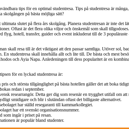
nvändbara tips för en optimal studentresa. Tips på studentresa är många, 
uta skolgången på bästa möjliga sätt?
 ultimata slutet på flera års skolgång. Planera studentresan är inte det lä
tioner. Oftast är det flera olika viljor och önskemål som skall tillgodose
 flyg, hotell, transfer, guider och event inkluderat till de 3 populäraste
an skall resa till är det viktigast att den passar samtliga. Utöver sol, b
n. En studentresa skall innehålla allt och lite till. De bästa och mest bes
Rhodos och Ayia Napa. Anledeningen till dess popularitet är en kombi
tipsen för en lyckad studentresa är:
 pris och största tillgänglighet på bästa hotellen gäller det att boka tidig
 bokas redan i september.
ensk researrangör. Detta ger dig som resenär en trygghet utifall om att
ligt smidigare och blir i slutändan oftast det billigaste alternativet.
sebolaget har ställd resegaranti till kammarkollegiet.
bolaget har ett svenskt organisationsnummer.
d som ingår i priset på resan.
inationen är populär bland studenter.