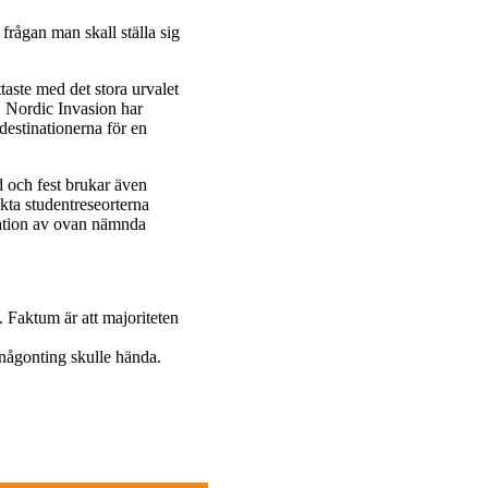
frågan man skall ställa sig
ttaste med det stora urvalet
s. Nordic Invasion har
 destinationerna för en
ad och fest brukar även
ökta studentreseorterna
nation av ovan nämnda
t. Faktum är att majoriteten
 någonting skulle hända.