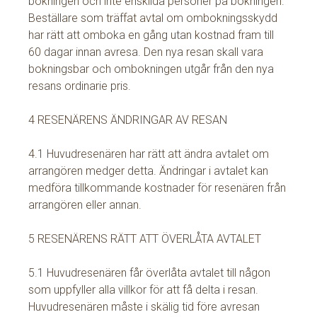
bokningen och inte enskilda personer på bokningen.
Beställare som träffat avtal om ombokningsskydd
har rätt att omboka en gång utan kostnad fram till
60 dagar innan avresa. Den nya resan skall vara
bokningsbar och ombokningen utgår från den nya
resans ordinarie pris.
4 RESENÄRENS ÄNDRINGAR AV RESAN
4.1 Huvudresenären har rätt att ändra avtalet om
arrangören medger detta. Ändringar i avtalet kan
medföra tillkommande kostnader för resenären från
arrangören eller annan.
5 RESENÄRENS RÄTT ATT ÖVERLÅTA AVTALET
5.1 Huvudresenären får överlåta avtalet till någon
som uppfyller alla villkor för att få delta i resan.
Huvudresenären måste i skälig tid före avresan