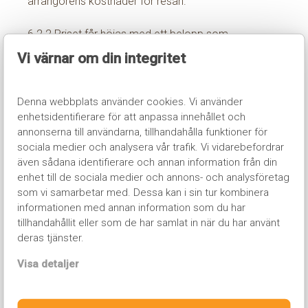
arrangörens kostnader för resan.
6.2.2 Priset får höjas med ett belopp som
motsvarar resenärens andel av den kostnadsökning
Vi värnar om din integritet
som arrangören drabbas av för genomförandet av
avtalet, förutsatt att denna kostnadsökning är av
sådant slag som anges i (a) – (c) ovan i denna
Denna webbplats använder cookies. Vi använder
punkt.
enhetsidentifierare för att anpassa innehållet och
annonserna till användarna, tillhandahålla funktioner för
sociala medier och analysera vår trafik. Vi vidarebefordrar
Om till exempel en avgift enligt punkt (a) ovan ökar
även sådana identifierare och annan information från din
med 100 kronor för varje resenär, får priset för resan
enhet till de sociala medier och annons- och analysföretag
höjas med samma belopp.
som vi samarbetar med. Dessa kan i sin tur kombinera
informationen med annan information som du har
Researrangören är skyldig att på resenärens
tillhandahållit eller som de har samlat in när du har använt
begäran redovisa hur prishöjningen beräknats. Rätt
deras tjänster.
till prishöjning enligt (a) – (c) i denna punkt föreligger
Visa detaljer
endast om kostnadsökningen sammanlagt
överstiger 100 kronor.