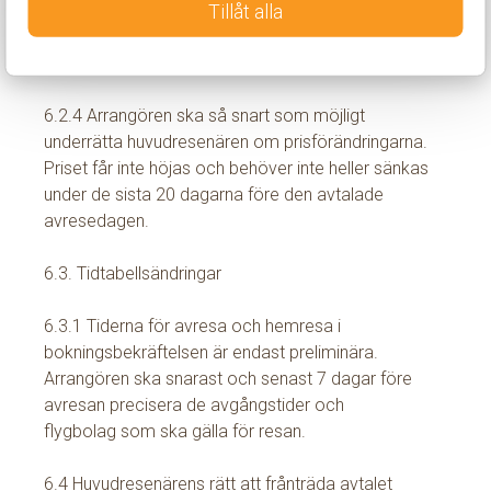
Tillåt alla
6.2.3 Resans pris ska sänkas om arrangörens
kostnader, av skäl som angivit ovan, minskar med
sammanlagt minst 100 kronor.
6.2.4 Arrangören ska så snart som möjligt
underrätta huvudresenären om prisförändringarna.
Priset får inte höjas och behöver inte heller sänkas
under de sista 20 dagarna före den avtalade
avresedagen.
6.3. Tidtabellsändringar
6.3.1 Tiderna för avresa och hemresa i
bokningsbekräftelsen är endast preliminära.
Arrangören ska snarast och senast 7 dagar före
avresan precisera de avgångstider och
flygbolag som ska gälla för resan.
6.4 Huvudresenärens rätt att frånträda avtalet