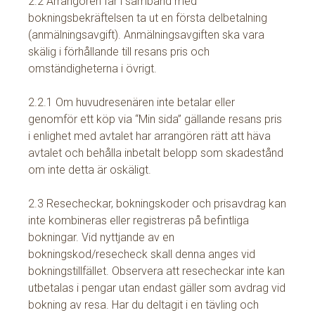
2.2 Arrangören får i samband med
bokningsbekräftelsen ta ut en första delbetalning
(anmälningsavgift). Anmälningsavgiften ska vara
skälig i förhållande till resans pris och
omständigheterna i övrigt.
2.2.1 Om huvudresenären inte betalar eller
genomför ett köp via “Min sida” gällande resans pris
i enlighet med avtalet har arrangören rätt att häva
avtalet och behålla inbetalt belopp som skadestånd
om inte detta är oskäligt.
2.3 Resecheckar, bokningskoder och prisavdrag kan
inte kombineras eller registreras på befintliga
bokningar. Vid nyttjande av en
bokningskod/resecheck skall denna anges vid
bokningstillfället. Observera att resecheckar inte kan
utbetalas i pengar utan endast gäller som avdrag vid
bokning av resa. Har du deltagit i en tävling och