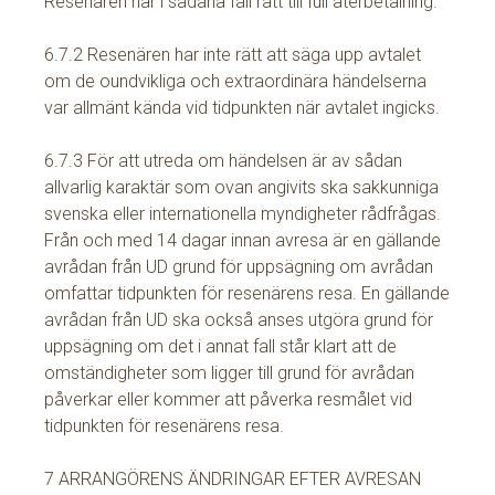
Resenären har i sådana fall rätt till full återbetalning.
6.7.2 Resenären har inte rätt att säga upp avtalet
om de oundvikliga och extraordinära händelserna
var allmänt kända vid tidpunkten när avtalet ingicks.
6.7.3 För att utreda om händelsen är av sådan
allvarlig karaktär som ovan angivits ska sakkunniga
svenska eller internationella myndigheter rådfrågas.
Från och med 14 dagar innan avresa är en gällande
avrådan från UD grund för uppsägning om avrådan
omfattar tidpunkten för resenärens resa. En gällande
avrådan från UD ska också anses utgöra grund för
uppsägning om det i annat fall står klart att de
omständigheter som ligger till grund för avrådan
påverkar eller kommer att påverka resmålet vid
tidpunkten för resenärens resa.
7 ARRANGÖRENS ÄNDRINGAR EFTER AVRESAN