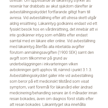
utresan. Om uppvisande av läkarintyg styrker att
resenär har drabbats av akut sjukdom därefter är
avbeställningsskyddet fortfarande giltigt fram till
avresa. Vid avbeställning efter att utresa skett utgår
aldrig ersättning. Läkarintyg godkänns endast vid ett
fysiskt besök hos en vårdinrättning, det innebär att vi
inte godkänner intyg som erhållits efter endast
samtal med en läkare eller online. Vid avbeställning
med läkarintyg återfås alla inbetalda avgifter
förutom anmälningsavgiften (1900 SEK) samt den
avgift som tillkommer på grund av
underbeläggningen i inkvarteringen vilken
avbokningen gett upphov till, nämnd i punkt 3.1.3.
Avbeställningsskyddet gäller inte vid avbeställning
som beror på ett medicinskt tillstånd som visat
symptom, varit föremål för läkarvård eller ändrad
medicinering/behandling senare än 6 månader innan
resan bokades, även om diagnos först ställs efter
att resan bokades. Läkarintyget ska innehålla: