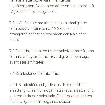
han har anlitat skulle vara fri enligt den
bestämmelsen. Detsamma gäller om felet beror på
någon annan i ett tidigare led.
7.2.4 Vid fel som har sin grund i omständigheter
som beskrivs i punkterna 7.2.2 och 7.2.3 ska
arrangören genast ge resenären den hjälp som
behövs.
7.3 Event, inkluderat de i eventpaketets innehåll, kan
komma att bytas ut mot likvärdigt eller likvärdiga
event eller aktiviteter.
7.4 Skadeståndets omfattning
7.4.1 Skadestånd enligt dessa villkor omfattar
ersättning för ren förmögenhetsskada, ersättning för
personskada och sakskada. Det åligger resenären
att i möjligaste mån begränsa skadan.