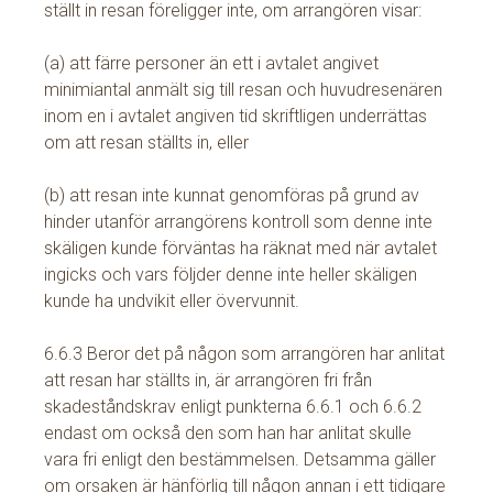
ställt in resan föreligger inte, om arrangören visar:
(a) att färre personer än ett i avtalet angivet
minimiantal anmält sig till resan och huvudresenären
inom en i avtalet angiven tid skriftligen underrättas
om att resan ställts in, eller
(b) att resan inte kunnat genomföras på grund av
hinder utanför arrangörens kontroll som denne inte
skäligen kunde förväntas ha räknat med när avtalet
ingicks och vars följder denne inte heller skäligen
kunde ha undvikit eller övervunnit.
6.6.3 Beror det på någon som arrangören har anlitat
att resan har ställts in, är arrangören fri från
skadeståndskrav enligt punkterna 6.6.1 och 6.6.2
endast om också den som han har anlitat skulle
vara fri enligt den bestämmelsen. Detsamma gäller
om orsaken är hänförlig till någon annan i ett tidigare