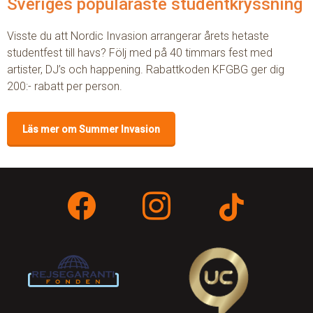
Sveriges populäraste studentkryssning
Visste du att Nordic Invasion arrangerar årets hetaste
studentfest till havs? Följ med på 40 timmars fest med
artister, DJ’s och happening. Rabattkoden KFGBG ger dig
200:- rabatt per person.
Läs mer om Summer Invasion