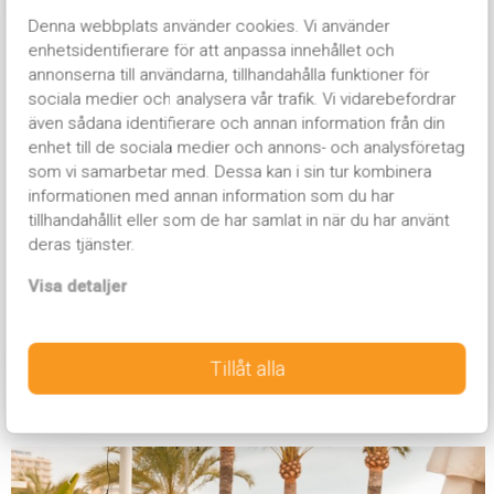
Denna webbplats använder cookies. Vi använder
enhetsidentifierare för att anpassa innehållet och
annonserna till användarna, tillhandahålla funktioner för
sociala medier och analysera vår trafik. Vi vidarebefordrar
även sådana identifierare och annan information från din
enhet till de sociala medier och annons- och analysföretag
Black
Friday – Resor fr. 3995:-
som vi samarbetar med. Dessa kan i sin tur kombinera
informationen med annan information som du har
Vi har nu startat årets exklusiva Black Friday-kampanj med
tillhandahållit eller som de har samlat in när du har använt
massiva rabatter på mängder av resor. I priserna ingår alltid
deras tjänster.
flyg tur/retur, handbagage, transfer, hotell, guider,
Visa detaljer
trygghetspaketet och omtyckta event. Samtliga Nordic
Invasions resor är rabatterade med 600-4000 SEK.
Tillåt alla
Till Black Friday-kampanjen