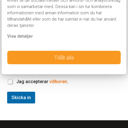
enhet till de sociala medier och annons- och analysföretag
som vi samarbetar med. Dessa kan i sin tur kombinera
Bekräfta e-
informationen med annan information som du har
post
tillhandahållit eller som de har samlat in när du har använt
Telefonnummer
*
deras tjänster.
Visa detaljer
Skola
*
Tillåt alla
C
Jag accepterar
villkoren
.
h
e
Skicka in
c
k
b
o
x
e