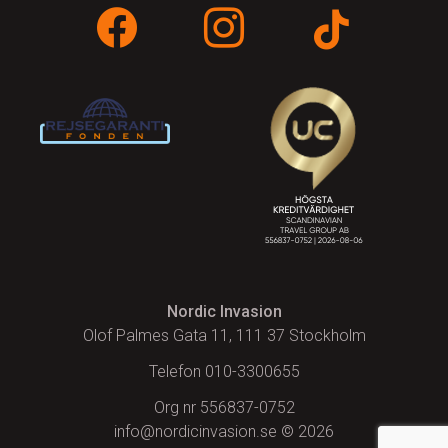
s
*
Nordic Invasion
Olof Palmes Gata 11, 111 37 Stockholm
Telefon 010-3300655
Org nr 556837-0752
info@nordicinvasion.se
© 2026