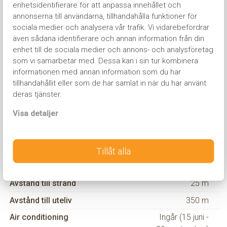
till gästernas förfogande helt utan extra kostnad.
enhetsidentifierare för att anpassa innehållet och
annonserna till användarna, tillhandahålla funktioner för
sociala medier och analysera vår trafik. Vi vidarebefordrar
Rummen på Mediterranean är exklusiva och modernt
även sådana identifierare och annan information från din
inredda i ljusa färger. Rummen är avsedda för 2-3
enhet till de sociala medier och annons- och analysföretag
personer med möjlighet till en dubbelsäng eller 2-3
som vi samarbetar med. Dessa kan i sin tur kombinera
separata sängar. Samtliga rum har en stor balkong med
informationen med annan information som du har
tillhörande sittgrupp med utsikt mot omgivningarna. På
tillhandahållit eller som de har samlat in när du har använt
rummen finns även dusch, wc, hårtork, badrock och
deras tjänster.
tofflor. Övriga bekvämligheter är TV med satellitkanaler,
gratis AC, kostnadsfritt wifi, safetybox, minibar,
Visa detaljer
vattenkokare samt kaffe och te.
Tillåt alla
Hotellinformation
Avstånd till strand
25 m
Avstånd till uteliv
350 m
Air conditioning
Ingår (15 juni -