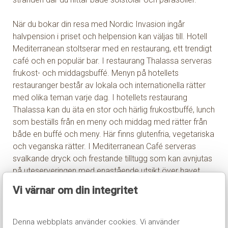
När du bokar din resa med Nordic Invasion ingår
halvpension i priset och helpension kan väljas till. Hotell
Mediterranean stoltserar med en restaurang, ett trendigt
café och en populär bar. I restaurang Thalassa serveras
frukost- och middagsbuffé. Menyn på hotellets
restauranger består av lokala och internationella rätter
med olika teman varje dag. I hotellets restaurang
Thalassa kan du äta en stor och härlig frukostbuffé, lunch
som beställs från en meny och middag med rätter från
både en buffé och meny. Här finns glutenfria, vegetariska
och veganska rätter. I Mediterranean Café serveras
svalkande dryck och frestande tilltugg som kan avnjutas
på uteserveringen med enastående utsikt över havet.
Vi värnar om din integritet
Vill du hålla dig aktiv under din semester finns det
mängder av härliga promenadstråk i direkt anslutning till
hotellet. På hotellet finns även ett mindre gym som står
Denna webbplats använder cookies. Vi använder