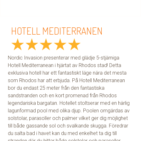
HOTELL MEDITERRANEN
★
★
★
★
★
Nordic Invasion presenterar med glädje 5-stjärniga
Hotell Mediterranean i hjärtat av Rhodos stad! Detta
exklusiva hotell har ett fantastiskt läge nära det mesta
som Rhodos har att erbjuda. På Hotell Mediterranean
bor du endast 25 meter från den fantastiska
sandstranden och en kort promenad från Rhodos
legendariska bargatan. Hotellet stoltserar med en härlig
lagunformad pool med olika djup. Poolen omgärdas av
solstolar, parasoller och palmer vilket ger dig möjlighet
till både gassande sol och svalkande skugga. Föredrar
du salta bad i havet kan du med enkelhet ta dig till
stranden där du hittar både solstolar och parasoller.