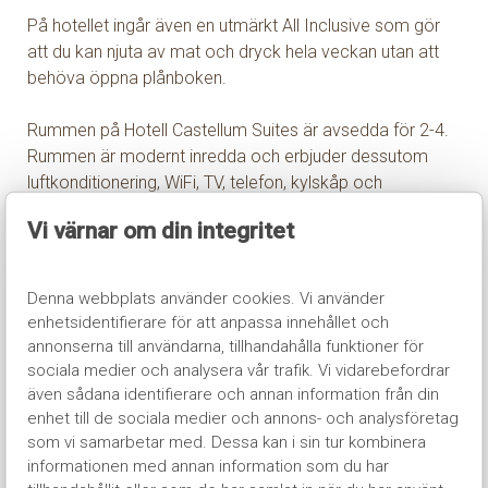
På hotellet ingår även en utmärkt All Inclusive som gör
att du kan njuta av mat och dryck hela veckan utan att
behöva öppna plånboken.
Rummen på Hotell Castellum Suites är avsedda för 2-4.
Rummen är modernt inredda och erbjuder dessutom
luftkonditionering, WiFi, TV, telefon, kylskåp och
kassafack. Hotellets samtliga sviter är helt nyrenoverade
Vi värnar om din integritet
och erbjuder även en stor ballkong med tillhörande
sittgrupp!
Denna webbplats använder cookies. Vi använder
Hotellet erbjuder 2 olika rumstyper.
enhetsidentifierare för att anpassa innehållet och
annonserna till användarna, tillhandahålla funktioner för
Rum för 2-3 personer. Sviterna för 2-3 består av ett
sociala medier och analysera vår trafik. Vi vidarebefordrar
rum på ca: 30 m2 med 2-3 sängplatser.
även sådana identifierare och annan information från din
enhet till de sociala medier och annons- och analysföretag
Rum för 4 personer. Sviterna för 4 personer består av
som vi samarbetar med. Dessa kan i sin tur kombinera
totalt 2 olika rum på ca: 47 m2 med 4 sängplatser.
informationen med annan information som du har