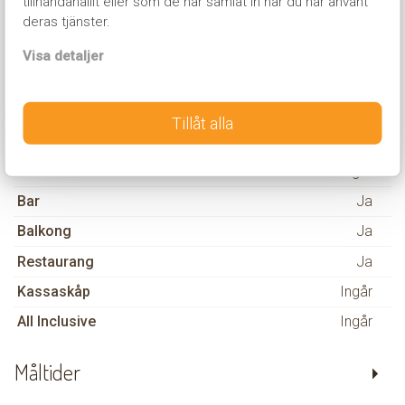
tillhandahållit eller som de har samlat in när du har använt
Hotellinformation
deras tjänster.
Avstånd till strand
900 m
Visa detaljer
Avstånd till uteliv
750 m
Air conditioning
Ingår
Tillåt alla
Pool
Ja
WiFi
Ingår
Bar
Ja
Balkong
Ja
Restaurang
Ja
Kassaskåp
Ingår
All Inclusive
Ingår
Måltider