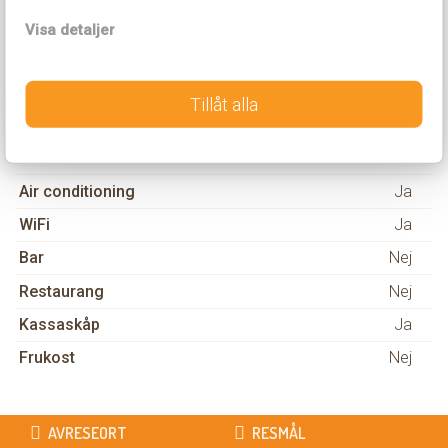
Suites – Det perfekta boendet för din vistelse i denna
Visa detaljer
pulserande storstad!
Tillåt alla
Hotellinformation
Avstånd till centrum
0 m
Air conditioning
Ja
WiFi
Ja
Bar
Nej
Restaurang
Nej
Kassaskåp
Ja
Frukost
Nej