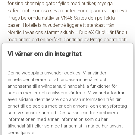
för sina charmiga gator fyllda med butiker, mysiga
kaféer och ikoniska sevärdheter. För dig som vill uppleva
Prags berömda nattliv är VN48 Suites den perfekta
basen. Hotellets huvudentré ligger ett stenkast från
Nordic Invasions stammisklubb – DupleX Club! Här får du
med andra ord en perfekt blandning av Prags charm och
närheten till allt som önskas för en lyckad vistelse.
Vi värnar om din integritet
Här bor du i moderna och rymliga lägenheter med plats
för 4–6 personer. I hotellets samtliga lägenheter finns ett
stort vardagsrum med en bekväm soffgrupp samt en TV
Denna webbplats använder cookies. Vi använder
med tillgång till olika streamingtjänster. Här finns också
enhetsidentifierare för att anpassa innehållet och
ett fullt utrustat kök med allt du behöver för att laga en
annonserna till användarna, tillhandahålla funktioner för
härlig måltid. Sovrummen är ljusa, rymliga och
sociala medier och analysera vår trafik. Vi vidarebefordrar
inbjudande med två enkelsängar eller en stor
även sådana identifierare och annan information från din
dubbelsäng. Badrum med badkar/dusch, WC, hårtork
enhet till de sociala medier och annons- och analysföretag
samt diverse toalettartiklar. Kostnadsfritt Wi-Fi finns
som vi samarbetar med. Dessa kan i sin tur kombinera
tillgängligt i hela hotellet.
informationen med annan information som du har
tillhandahållit eller som de har samlat in när du har använt
deras tjänster.
Upplev Prags magi och njut av bekvämligheten på VN48