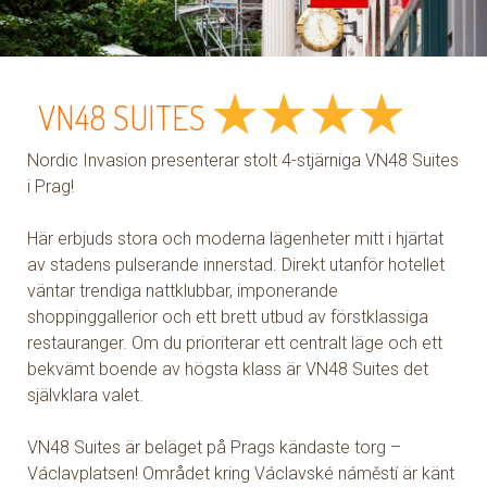
★
★
★
★
VN48 SUITES
Nordic Invasion presenterar stolt 4-stjärniga VN48 Suites
i Prag!
Här erbjuds stora och moderna lägenheter mitt i hjärtat
av stadens pulserande innerstad. Direkt utanför hotellet
väntar trendiga nattklubbar, imponerande
shoppinggallerior och ett brett utbud av förstklassiga
restauranger. Om du prioriterar ett centralt läge och ett
bekvämt boende av högsta klass är VN48 Suites det
självklara valet.
VN48 Suites är beläget på Prags kändaste torg –
Václavplatsen! Området kring Václavské náměstí är känt