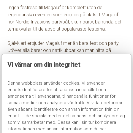
Ingen festresa till Magaluf är komplett utan de
legendariska eventen som erbjuds på plats. I Magaluf
hör Nordic Invasions partybåt, skumparty, barrunda och
temakvällar till de absolut populäraste festerna.
Självklart erbjuder Magaluf mer än bara fest och party.
Utöver alla barer och nattklubbar kan man hitta på
mängder med aktiviteter till bra priser.
Vi värnar om din integritet
I närheten av Magaluf ligger två stora vattenland, Wester
Water Park och Aqualand som är utmärkta besöksmål
Denna webbplats använder cookies. Vi använder
under de heta sommardagarna. En annan omtyckt
enhetsidentifierare för att anpassa innehållet och
attraktion är äventyrshuset Katmandu, som är ett
annonserna till användarna, tillhandahålla funktioner för
tibetanskt fantasimuseum med 4D-bio, minigolfbana och
sociala medier och analysera vår trafik. Vi vidarebefordrar
höghöjdsbana. Strax utanför Magaluf hittar du öns
även sådana identifierare och annan information från din
kasino, Casino De Mallorca för dig som vill testa
enhet till de sociala medier och annons- och analysföretag
spellyckan.
som vi samarbetar med. Dessa kan i sin tur kombinera
informationen med annan information som du har