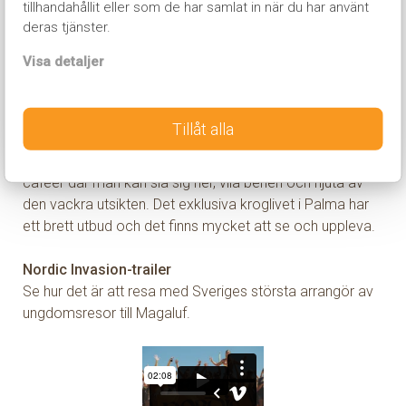
tillhandahållit eller som de har samlat in när du har använt
Från Magaluf är det inte långt till Mallorcas huvudstad
deras tjänster.
Palma. Palma är en av Europas häftigaste små
storstäder. Här finns den storartade katedralen
Visa detaljer
tillsammans med vackra byggnader samt vida
affärsgator, smala gränder, enorma varuhus och
mängder med små boutiquer. I Palma finner du även en
Tillåt alla
stor hamn där lyxbåtarna ligger på rad. Längs
hamnpromenaden finns det många restauranger och
caféer där man kan slå sig ner, vila benen och njuta av
den vackra utsikten. Det exklusiva kroglivet i Palma har
ett brett utbud och det finns mycket att se och uppleva.
Nordic Invasion-trailer
Se hur det är att resa med Sveriges största arrangör av
ungdomsresor till Magaluf.