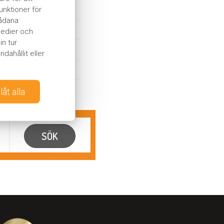
Ja
unktioner för
sådana
Ja
 medier och
n tur
Ja
dahållit eller
Ja
Avgift
llåt alla