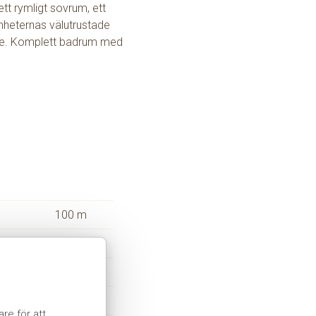
tt rymligt sovrum, ett
nheternas välutrustade
are. Komplett badrum med
.
100 m
200 m
Ingår
Ja
re för att