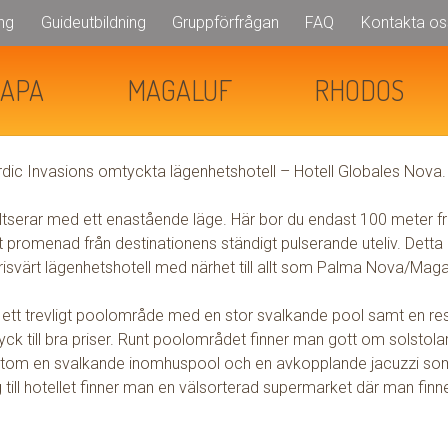
ng
Guideutbildning
Gruppförfrågan
FAQ
Kontakta os
S NOVA
★
★
★
NAPA
MAGALUF
RHODOS
dic Invasions omtyckta lägenhetshotell – Hotell
Globales
Nova
.
ltserar med ett enastående läge. Här bor du endast 100 meter f
VA
promenad från destinationens ständigt pulserande uteliv. Detta 
prisvärt lägenhetshotell med närhet till allt som Palma
Nova
/Magal
 ett trevligt poolområde med en stor svalkande pool samt en re
k till bra priser. Runt poolområdet finner man gott om solstolar
tom en svalkande inomhuspool och en avkopplande jacuzzi som 
till hotellet finner man en välsorterad supermarket där man finner al