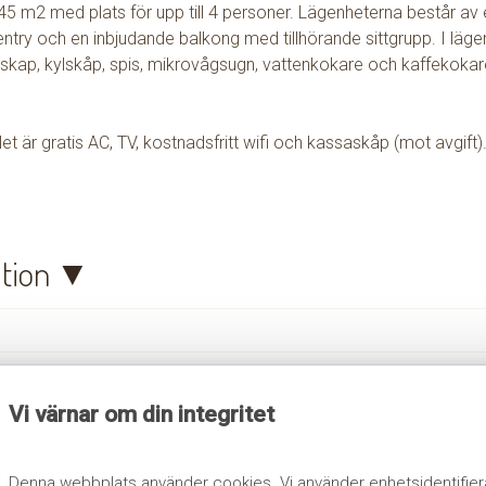
5 m2 med plats för upp till 4 personer. Lägenheterna består av e
ntry och en inbjudande balkong med tillhörande sittgrupp. I läge
dskap, kylskåp, spis, mikrovågsugn, vattenkokare och kaffekok
llet är gratis AC, TV, kostnadsfritt wifi och kassaskåp (mot avgift)
tion
Vi värnar om din integritet
Denna webbplats använder cookies. Vi använder enhetsidentifiera