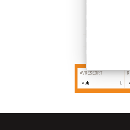
WiFi
Bar
Balkong
Restaurang
Kassaskåp