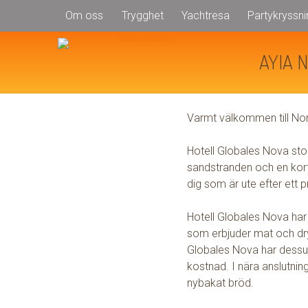
Om oss
Trygghet
Yachtresa
Partykryssni
GLOBALE
AYIA 
Varmt välkommen till Nor
HOTELL
Hotell
Globales
Nova
sto
GLOBALES NO
sandstranden och en kort 
dig som är ute efter ett 
Hotell
Globales
Nova
har
Bilder
som erbjuder mat och dryc
Globales
Nova
har dessu
Video
kostnad. I nära anslutning 
nybakat bröd.