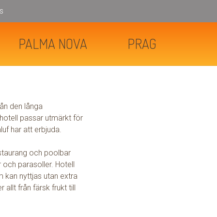
s
PALMA NOVA
PRAG
rån den långa
hotell passar utmärkt för
uf har att erbjuda.
staurang och poolbar
 och parasoller. Hotell
kan nyttjas utan extra
lt från färsk frukt till