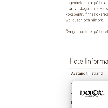
Lägenheterna är på hela 4
stort vardagsrum, kökspe
kökspentry finns köksre
wc, dusch och hårtork.
Övriga faciliteter på hote
Hotellinforma
Avstånd till strand
Avstånd till uteliv
Air conditioning
Pool